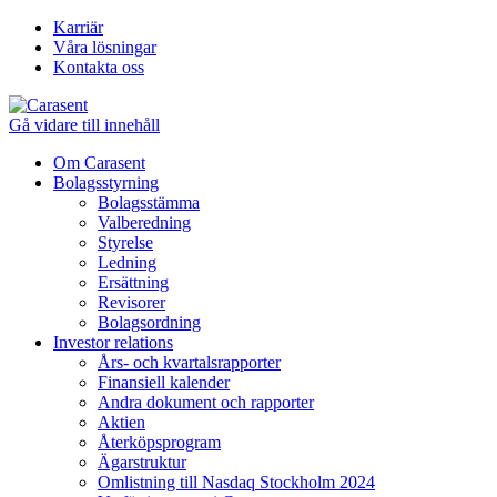
Karriär
Våra lösningar
Kontakta oss
Gå vidare till innehåll
Om Carasent
Bolagsstyrning
Bolagsstämma
Valberedning
Styrelse
Ledning
Ersättning
Revisorer
Bolagsordning
Investor relations
Års- och kvartalsrapporter
Finansiell kalender
Andra dokument och rapporter
Aktien
Återköpsprogram
Ägarstruktur
Omlistning till Nasdaq Stockholm 2024