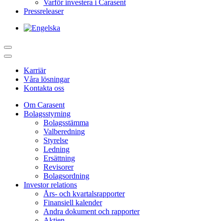
Varför investera i Carasent
Pressreleaser
Karriär
Våra lösningar
Kontakta oss
Om Carasent
Bolagsstyrning
Bolagsstämma
Valberedning
Styrelse
Ledning
Ersättning
Revisorer
Bolagsordning
Investor relations
Års- och kvartalsrapporter
Finansiell kalender
Andra dokument och rapporter
Aktien