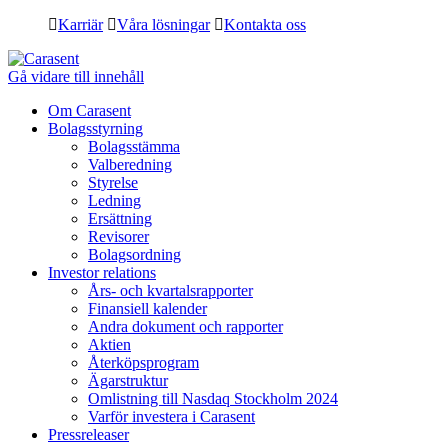
Karriär
Våra lösningar
Kontakta oss
Gå vidare till innehåll
Om Carasent
Bolagsstyrning
Bolagsstämma
Valberedning
Styrelse
Ledning
Ersättning
Revisorer
Bolagsordning
Investor relations
Års- och kvartalsrapporter
Finansiell kalender
Andra dokument och rapporter
Aktien
Återköpsprogram
Ägarstruktur
Omlistning till Nasdaq Stockholm 2024
Varför investera i Carasent
Pressreleaser