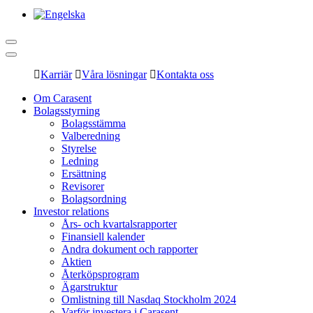
Karriär
Våra lösningar
Kontakta oss
Om Carasent
Bolagsstyrning
Bolagsstämma
Valberedning
Styrelse
Ledning
Ersättning
Revisorer
Bolagsordning
Investor relations
Års- och kvartalsrapporter
Finansiell kalender
Andra dokument och rapporter
Aktien
Återköpsprogram
Ägarstruktur
Omlistning till Nasdaq Stockholm 2024
Varför investera i Carasent