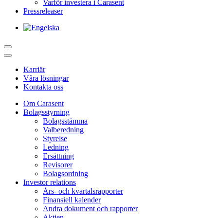
Varför investera i Carasent
Pressreleaser
Karriär
Våra lösningar
Kontakta oss
Om Carasent
Bolagsstyrning
Bolagsstämma
Valberedning
Styrelse
Ledning
Ersättning
Revisorer
Bolagsordning
Investor relations
Års- och kvartalsrapporter
Finansiell kalender
Andra dokument och rapporter
Aktien