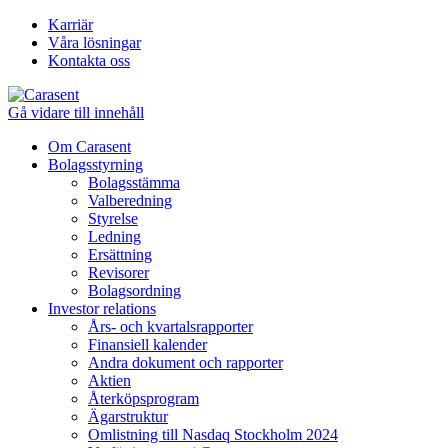
Karriär
Våra lösningar
Kontakta oss
Gå vidare till innehåll
Om Carasent
Bolagsstyrning
Bolagsstämma
Valberedning
Styrelse
Ledning
Ersättning
Revisorer
Bolagsordning
Investor relations
Års- och kvartalsrapporter
Finansiell kalender
Andra dokument och rapporter
Aktien
Återköpsprogram
Ägarstruktur
Omlistning till Nasdaq Stockholm 2024