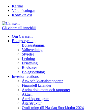
Karriär
Våra lösningar
Kontakta oss
Gå vidare till innehåll
Om Carasent
Bolagsstyrning
Bolagsstämma
Valberedning
Styrelse
Ledning
Ersättning
Revisorer
Bolagsordning
Investor relations
Års- och kvartalsrapporter
Finansiell kalender
Andra dokument och rapporter
Aktien
Återköpsprogram
Ägarstruktur
Omlistning till Nasdaq Stockholm 2024