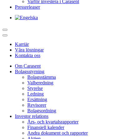
Varför investera i Carasent
Pressreleaser
Karriär
Våra lösningar
Kontakta oss
Om Carasent
Bolagsstyrning
Bolagsstämma
Valberedning
Styrelse
Ledning
Ersättning
Revisorer
Bolagsordning
Investor relations
Års- och kvartalsrapporter
Finansiell kalender
Andra dokument och rapporter
Aktien