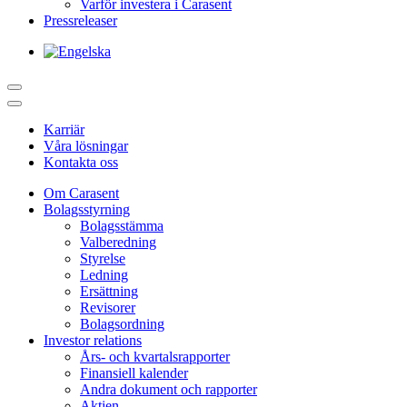
Varför investera i Carasent
Pressreleaser
Karriär
Våra lösningar
Kontakta oss
Om Carasent
Bolagsstyrning
Bolagsstämma
Valberedning
Styrelse
Ledning
Ersättning
Revisorer
Bolagsordning
Investor relations
Års- och kvartalsrapporter
Finansiell kalender
Andra dokument och rapporter
Aktien