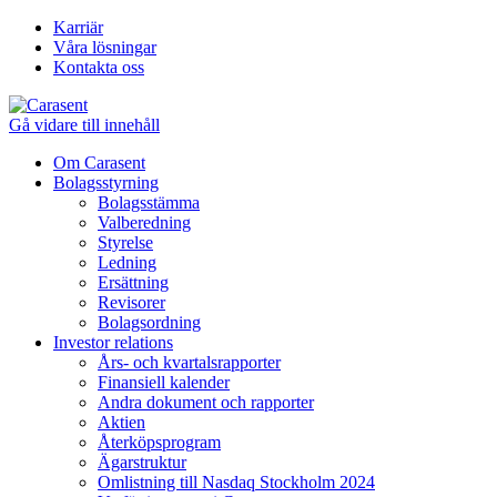
Karriär
Våra lösningar
Kontakta oss
Gå vidare till innehåll
Om Carasent
Bolagsstyrning
Bolagsstämma
Valberedning
Styrelse
Ledning
Ersättning
Revisorer
Bolagsordning
Investor relations
Års- och kvartalsrapporter
Finansiell kalender
Andra dokument och rapporter
Aktien
Återköpsprogram
Ägarstruktur
Omlistning till Nasdaq Stockholm 2024