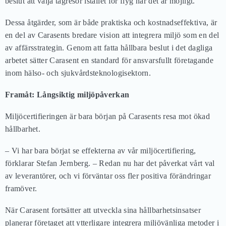
beslut att välja tågresor istället för flyg när det är möjligt.
Dessa åtgärder, som är både praktiska och kostnadseffektiva, är
en del av Carasents bredare vision att integrera miljö som en del
av affärsstrategin. Genom att fatta hållbara beslut i det dagliga
arbetet sätter Carasent en standard för ansvarsfullt företagande
inom hälso- och sjukvårdsteknologisektorn.
Framåt: Långsiktig miljöpåverkan
Miljöcertifieringen är bara början på Carasents resa mot ökad
hållbarhet.
– Vi har bara börjat se effekterna av vår miljöcertifiering,
förklarar Stefan Jernberg. – Redan nu har det påverkat vårt val
av leverantörer, och vi förväntar oss fler positiva förändringar
framöver.
När Carasent fortsätter att utveckla sina hållbarhetsinsatser
planerar företaget att ytterligare integrera miljövänliga metoder i